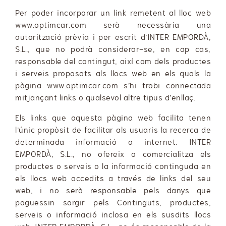
Per poder incorporar un link remetent al lloc web
www.optimcar.com serà necessària una
autorització prèvia i per escrit d’INTER EMPORDÀ,
S.L., que no podrà considerar-se, en cap cas,
responsable del contingut, així com dels productes
i serveis proposats als llocs web en els quals la
pàgina www.optimcar.com s’hi trobi connectada
mitjançant links o qualsevol altre tipus d’enllaç.
Els links que aquesta pàgina web facilita tenen
l’únic propòsit de facilitar als usuaris la recerca de
determinada informació a internet. INTER
EMPORDÀ, S.L., no ofereix o comercialitza els
productes o serveis o la informació continguda en
els llocs web accedits a través de links del seu
web, i no serà responsable pels danys que
poguessin sorgir pels Continguts, productes,
serveis o informació inclosa en els susdits llocs