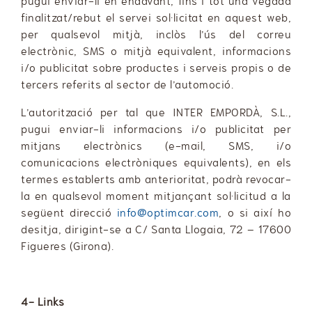
pugui enviar-li en endavant, fins i tot una vegada
finalitzat/rebut el servei sol·licitat en aquest web,
per qualsevol mitjà, inclòs l’ús del correu
electrònic, SMS o mitjà equivalent, informacions
i/o publicitat sobre productes i serveis propis o de
tercers referits al sector de l’automoció.
L’autorització per tal que INTER EMPORDÀ, S.L.,
pugui enviar-li informacions i/o publicitat per
mitjans electrònics (e-mail, SMS, i/o
comunicacions electròniques equivalents), en els
termes establerts amb anterioritat, podrà revocar-
la en qualsevol moment mitjançant sol·licitud a la
següent direcció
info@optimcar.com
, o si així ho
desitja, dirigint-se a C/ Santa Llogaia, 72 – 17600
Figueres (Girona).
4- Links