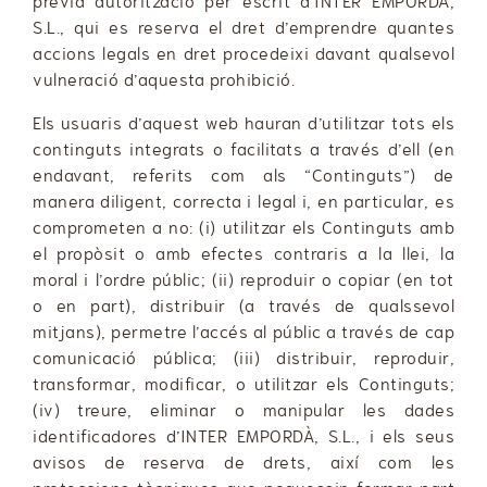
prèvia autorització per escrit d’INTER EMPORDÀ,
S.L., qui es reserva el dret d’emprendre quantes
accions legals en dret procedeixi davant qualsevol
vulneració d’aquesta prohibició.
Els usuaris d’aquest web hauran d’utilitzar tots els
continguts integrats o facilitats a través d’ell (en
endavant, referits com als “Continguts”) de
manera diligent, correcta i legal i, en particular, es
comprometen a no: (i) utilitzar els Continguts amb
el propòsit o amb efectes contraris a la llei, la
moral i l’ordre públic; (ii) reproduir o copiar (en tot
o en part), distribuir (a través de qualssevol
mitjans), permetre l’accés al públic a través de cap
comunicació pública; (iii) distribuir, reproduir,
transformar, modificar, o utilitzar els Continguts;
(iv) treure, eliminar o manipular les dades
identificadores d’INTER EMPORDÀ, S.L., i els seus
avisos de reserva de drets, així com les