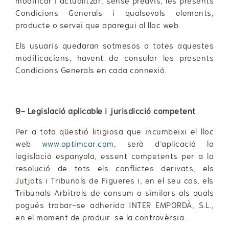
modificar i actualitzar, sense preavís, les presents
Condicions Generals i qualsevols elements,
producte o servei que aparegui al lloc web.
Els usuaris quedaran sotmesos a totes aquestes
modificacions, havent de consular les presents
Condicions Generals en cada connexió.
9- Legislació aplicable i jurisdicció competent
Per a tota qüestió litigiosa que incumbeixi el lloc
web
www.optimcar.com
, serà d’aplicació la
legislació espanyola, essent competents per a la
resolució de tots els conflictes derivats, els
Jutjats i Tribunals de Figueres i, en el seu cas, els
Tribunals Arbitrals de consum o similars als quals
pogués trobar-se adherida INTER EMPORDÀ, S.L.,
en el moment de produir-se la controvèrsia.