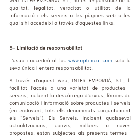
web. INTER EMPORDÀ, S.L., no és responsable de la
qualitat, legalitat, veracitat o utilitat de la
informació i els serveis a les pàgines web a les
qual s’hi accedeixi a través d’aquestes links.
5- Limitació de responsabilitat
L’usuari accedirà al lloc
www.optimcar.com
sota la
seva única i entera responsabilitat.
A través d’aquest web, INTER EMPORDÀ, S.L., li
facilitat l’accés a una varietat de productes i
serveis, incloent la descàrrega d’arxius, fòrums de
comunicació i informació sobre productes i serveis
(en endavant, tots ells denominats conjuntament
els “Serveis”). Els Serveis, incloent qualssevol
actualitzacions, canvis, millores o noves
propostes, estan subjectes als presents termes i