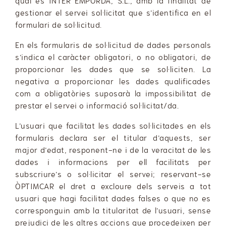
qual és INTER EMPORDÀ, S.L., amb la finalitat de
gestionar el servei sol·licitat que s’identifica en el
formulari de sol·licitud.
En els formularis de sol·licitud de dades personals
s’indica el caràcter obligatori, o no obligatori, de
proporcionar les dades que se sol·liciten. La
negativa a proporcionar les dades qualificades
com a obligatòries suposarà la impossibilitat de
prestar el servei o informació sol·licitat/da.
L’usuari que facilitat les dades sol·licitades en els
formularis declara ser el titular d’aquests, ser
major d’edat, responent-ne i de la veracitat de les
dades i informacions per ell facilitats per
subscriure’s o sol·licitar el servei; reservant-se
ÒPTIMCAR el dret a excloure dels serveis a tot
usuari que hagi facilitat dades falses o que no es
corresponguin amb la titularitat de l’usuari, sense
prejudici de les altres accions que procedeixen per