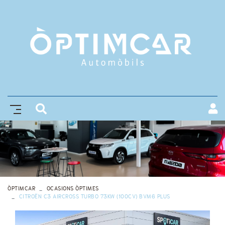
ÒPTIMCAR
OCASIONS ÒPTIMES
CITROËN C3 AIRCROSS TURBO 73KW (100CV) BVM6 PLUS