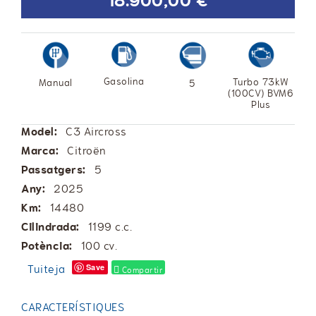
18.900,00 €
Gasolina
Turbo 73kW
Manual
5
(100CV) BVM6
Plus
Model:
C3 Aircross
Marca:
Citroën
Passatgers:
5
Any:
2025
Km:
14480
Cilindrada:
1199 c.c.
Potència:
100 cv.
Tuiteja
Save
Compartir
CARACTERÍSTIQUES