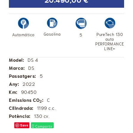
20.490,00 €
Gasolina
PureTech 130
Automático
5
auto
PERFORMANCE
LINE+
Model:
DS 4
Marca:
DS
Passatgers:
5
Any:
2022
Km:
90450
Emissions CO
:
C
2
Cilindrada:
1199 c.c.
Potència:
130 cv.
Save
Compartir