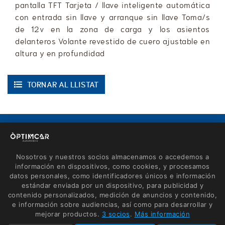
pantalla TFT Tarjeta / llave inteligente automática
con entrada sin llave y arranque sin llave Toma/s
de 12v en la zona de carga y los asientos
delanteros Volante revestido de cuero ajustable en
altura y en profundidad
TORNAR AL LLISTAT
CONTACTE
Avinguda de Roses, 60
Nosotros y nuestros socios almacenamos o accedemos a
17600 Figueres (Girona)
información en dispositivos, como cookies, y procesamos
670 660 165 - 635 461 783
datos personales, como identificadores únicos e información
estándar enviada por un dispositivo, para publicidad y
info@optimcar.com
contenido personalizados, medición de anuncios y contenido,
e información sobre audiencias, así como para desarrollar y
mejorar productos.
3 socios
.
Más información