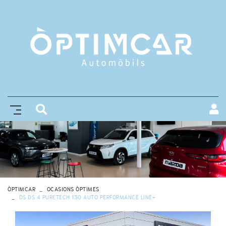
ÒPTIMCAR
OCASIONS ÒPTIMES
DS DS 4 PURETECH 130 AUTO PERFORMANCE LINE+