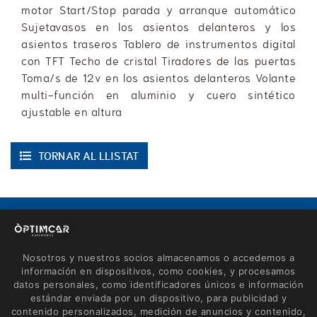
motor Start/Stop parada y arranque automático
Sujetavasos en los asientos delanteros y los
asientos traseros Tablero de instrumentos digital
con TFT Techo de cristal Tiradores de las puertas
Toma/s de 12v en los asientos delanteros Volante
multi-función en aluminio y cuero sintético
ajustable en altura
TORNAR AL LLISTAT
CONTACTE
Avinguda de Roses, 60
Nosotros y nuestros socios almacenamos o accedemos a
17600 Figueres (Girona)
información en dispositivos, como cookies, y procesamos
670 660 165 - 635 461 783
datos personales, como identificadores únicos e información
estándar enviada por un dispositivo, para publicidad y
info@optimcar.com
contenido personalizados, medición de anuncios y contenido,