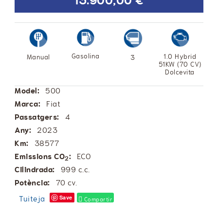
13.900,00 €
Gasolina
1.0 Hybrid
Manual
3
51KW (70 CV)
Dolcevita
Model:
500
Marca:
Fiat
Passatgers:
4
Any:
2023
Km:
38577
Emissions CO
:
ECO
2
Cilindrada:
999 c.c.
Potència:
70 cv.
Tuiteja
Save
Compartir