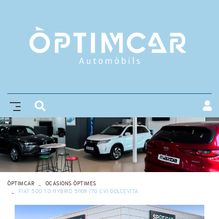
ÒPTIMCAR
OCASIONS ÒPTIMES
FIAT 500 1.0 HYBRID 51KW (70 CV) DOLCEVITA