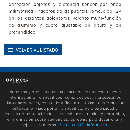
detección objetos y distancia sensor por onda
milimétrica Tiradores de las puertas Toma/s de 12v
en los asientos delanteros Volante multi-función
de aluminio y cuero ajustable en altura y en
profundidad
VOLVER AL LISTADO
CONTACTO
Avinguda de Roses, 60
Nosotros y nuestros socios almacenamos o accedemos a
17600 Figueres (Girona)
información en dispositivos, como cookies, y procesamos
670 660 165 - 635 461 783
datos personales, como identificadores únicos e información
estándar enviada por un dispositivo, para publicidad y
info@optimcar.com
contenido personalizados, medición de anuncios y contenido,
e información sobre audiencias, así como para desarrollar y
mejorar productos.
3 socios
.
Más información