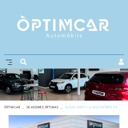
ÒPTIMCAR
OCASIONES ÓPTIMAS
SUZUKI SWIFT 1.2 MILD HYBRID S3